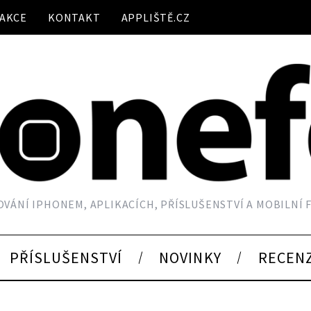
AKCE
KONTAKT
APPLIŠTĚ.CZ
VÁNÍ IPHONEM, APLIKACÍCH, PŘÍSLUŠENSTVÍ A MOBILNÍ
PŘÍSLUŠENSTVÍ
NOVINKY
RECEN