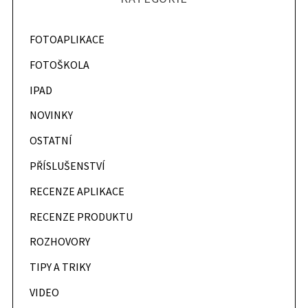
f
o
FOTOAPLIKACE
r
:
FOTOŠKOLA
IPAD
NOVINKY
OSTATNÍ
PŘÍSLUŠENSTVÍ
RECENZE APLIKACE
RECENZE PRODUKTU
ROZHOVORY
TIPY A TRIKY
VIDEO