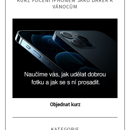
KURZ FOCENÍ IPHONEM JAKO DÁREK K
VÁNOCŮM
S
Objednat kurz
e
a
r
c
KATEGORIE
h