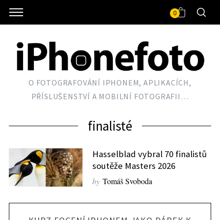
0
O FOTOGRAFOVÁNÍ IPHONEM, APLIKACÍCH,
PŘÍSLUŠENSTVÍ A MOBILNÍ FOTOGRAFII…
finalisté
Hasselblad vybral 70 finalistů
soutěže Masters 2026
by
Tomáš Svoboda