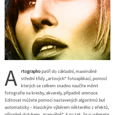
A
rtographo
patří do základní, maximálně
střední třídy „artových“ fotoaplikací, pomocí
kterých se celkem snadno naučíte měnit
fotografie na kresby, akvarely, případně animace.
Editovat můžete pomocí nastavených algoritmů buť
automaticky – klasickým výběrem některého z efektů,
případně dotykem „manuálně“. A to tak, že si vyberete