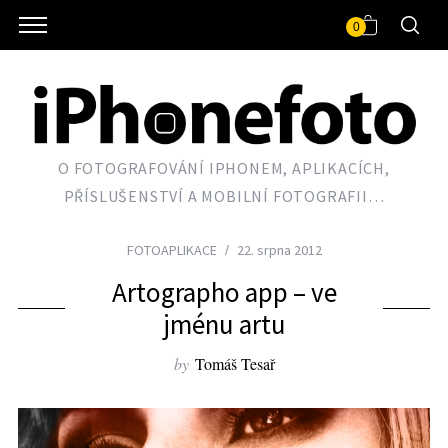
0
O FOTOGRAFOVÁNÍ IPHONEM, APLIKACÍCH,
PŘÍSLUŠENSTVÍ A MOBILNÍ FOTOGRAFII…
FOTOAPLIKACE
22. srpna 2012
Artographo app – ve
jménu artu
by
Tomáš Tesař