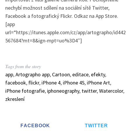
nechybí možnost sdílení na sociální sítě Twitter,
Facebook a fotografický Flickr. Odkaz na App Store.
S
[app
e
url=“https://itunes.apple.com/cz/app/artographo/id442
a
567684?mt=8&ign-mpt=uo%3D4″]
r
c
h
f
Tags from the story
o
app
,
Artographo app
,
Cartoon
,
editace
,
efekty
,
r
:
facebook
,
flickr
,
iPhone 4
,
iPhone 4S
,
iPhone Art
,
iPhone fotografie
,
iphoneography
,
twitter
,
Watercolor
,
zkreslení
FACEBOOK
TWITTER