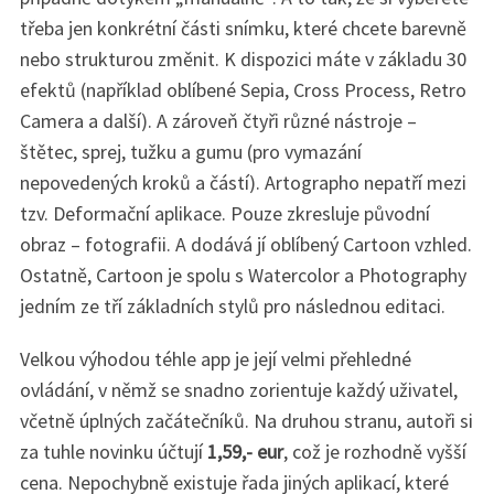
třeba jen konkrétní části snímku, které chcete barevně
nebo strukturou změnit. K dispozici máte v základu 30
efektů (například oblíbené Sepia, Cross Process, Retro
Camera a další). A zároveň čtyři různé nástroje –
štětec, sprej, tužku a gumu (pro vymazání
nepovedených kroků a částí). Artographo nepatří mezi
tzv. Deformační aplikace. Pouze zkresluje původní
obraz – fotografii. A dodává jí oblíbený Cartoon vzhled.
Ostatně, Cartoon je spolu s Watercolor a Photography
jedním ze tří základních stylů pro následnou editaci.
Velkou výhodou téhle app je její velmi přehledné
ovládání, v němž se snadno zorientuje každý uživatel,
včetně úplných začátečníků. Na druhou stranu, autoři si
za tuhle novinku účtují
1,59,- eur
, což je rozhodně vyšší
cena. Nepochybně existuje řada jiných aplikací, které