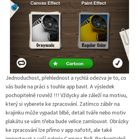
Jednoduchost, přehlednost a rychlá odezva je to, co
vás bude na práci s touhle app bavit. A výsledek
pochopitelně rovněž !!! Vždycky ale záleží na motivu,
který si vyberete ke zpracování. Zatímco záběr na
krajinku může vypadat blbě, detail tváře nebo motiv
plakátu se vám třeba bude velice zamlouvat. Obrázky
ke zpracování lze přímo v app nafotit, ale také
importovat z vaší galerie Camera Roll. Pochopitelně