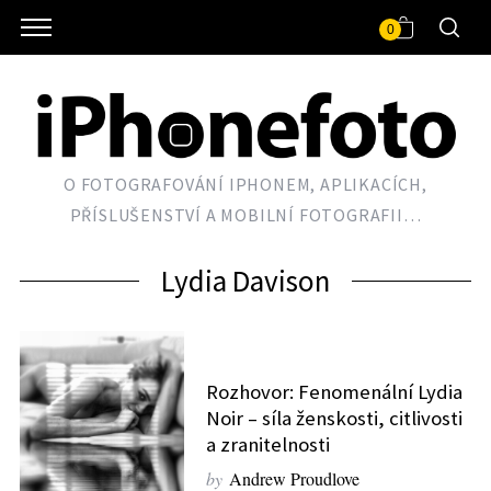
0
O FOTOGRAFOVÁNÍ IPHONEM, APLIKACÍCH,
PŘÍSLUŠENSTVÍ A MOBILNÍ FOTOGRAFII…
Lydia Davison
Rozhovor: Fenomenální Lydia
Noir – síla ženskosti, citlivosti
a zranitelnosti
by
Andrew Proudlove