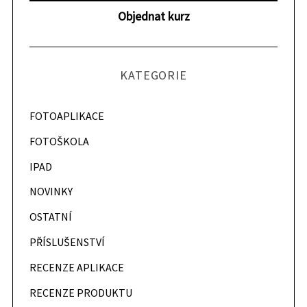
r
Objednat kurz
c
h
f
o
KATEGORIE
r
:
FOTOAPLIKACE
FOTOŠKOLA
IPAD
NOVINKY
OSTATNÍ
PŘÍSLUŠENSTVÍ
RECENZE APLIKACE
RECENZE PRODUKTU