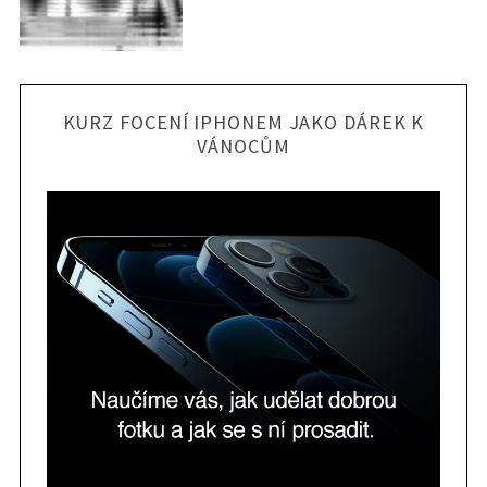
KURZ FOCENÍ IPHONEM JAKO DÁREK K
VÁNOCŮM
S
e
a