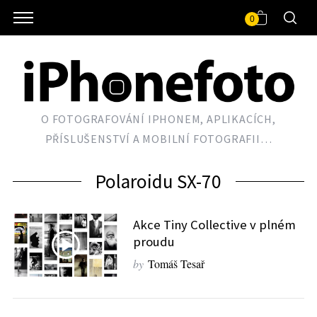
0
O FOTOGRAFOVÁNÍ IPHONEM, APLIKACÍCH,
PŘÍSLUŠENSTVÍ A MOBILNÍ FOTOGRAFII…
Polaroidu SX-70
Akce Tiny Collective v plném
proudu
by
Tomáš Tesař