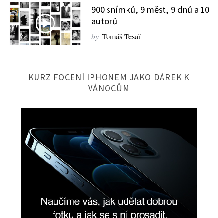
900 snímků, 9 měst, 9 dnů a 10
autorů
by
Tomáš Tesař
KURZ FOCENÍ IPHONEM JAKO DÁREK K
VÁNOCŮM
S
e
a