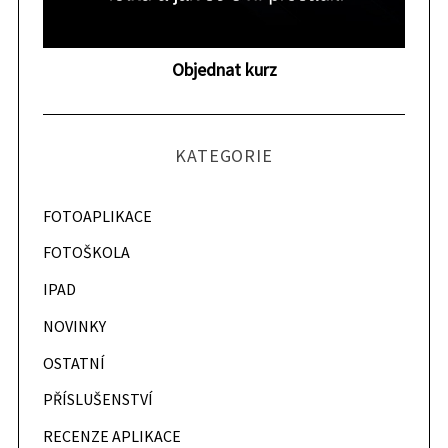
r
c
h
Objednat kurz
f
o
r
KATEGORIE
:
FOTOAPLIKACE
FOTOŠKOLA
IPAD
NOVINKY
OSTATNÍ
PŘÍSLUŠENSTVÍ
RECENZE APLIKACE