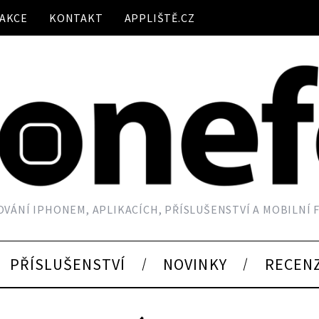
AKCE
KONTAKT
APPLIŠTĚ.CZ
VÁNÍ IPHONEM, APLIKACÍCH, PŘÍSLUŠENSTVÍ A MOBILNÍ
PŘÍSLUŠENSTVÍ
NOVINKY
RECEN