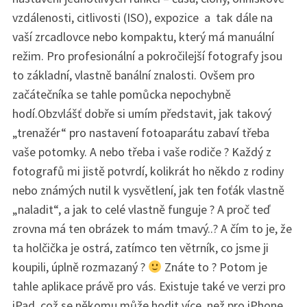
vzdálenosti, citlivosti (ISO), expozice a tak dále na
vaší zrcadlovce nebo kompaktu, který má manuální
režim. Pro profesionální a pokročilejší fotografy jsou
to základní, vlastně banální znalosti. Ovšem pro
začátečníka se tahle pomůcka nepochybně
hodí.Obzvlášť dobře si umím představit, jak takový
„trenažér“ pro nastavení fotoaparátu zabaví třeba
vaše potomky. A nebo třeba i vaše rodiče ? Každý z
fotografů mi jistě potvrdí, kolikrát ho někdo z rodiny
nebo známých nutil k vysvětlení, jak ten foťák vlastně
„naladit“, a jak to celé vlastně funguje ? A proč teď
zrovna má ten obrázek to mám tmavý..? A čím to je, že
ta holčička je ostrá, zatímco ten větrník, co jsme ji
koupili, úplně rozmazaný ?
Znáte to ? Potom je
tahle aplikace právě pro vás. Existuje také ve verzi pro
iPad, což se někomu může hodit více, než pro iPhone.