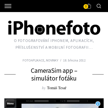
0
O FOTOGRAFOVÁNÍ IPHONEM, APLIKACÍCH,
PŘÍSLUŠENSTVÍ A MOBILNÍ FOTOGRAFII…
FOTOAPLIKACE
,
NOVINKY
18. března 2012
CameraSim app –
simulátor foťáku
by
Tomáš Tesař