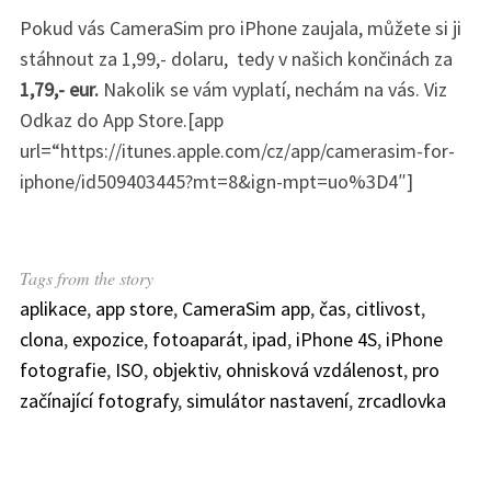
Pokud vás CameraSim pro iPhone zaujala, můžete si ji
stáhnout za 1,99,- dolaru, tedy v našich končinách za
1,79,- eur.
Nakolik se vám vyplatí, nechám na vás. Viz
S
Odkaz do App Store.[app
e
a
url=“https://itunes.apple.com/cz/app/camerasim-for-
r
iphone/id509403445?mt=8&ign-mpt=uo%3D4″]
c
h
f
o
Tags from the story
r
aplikace
,
app store
,
CameraSim app
,
čas
,
citlivost
,
:
clona
,
expozice
,
fotoaparát
,
ipad
,
iPhone 4S
,
iPhone
fotografie
,
ISO
,
objektiv
,
ohnisková vzdálenost
,
pro
začínající fotografy
,
simulátor nastavení
,
zrcadlovka