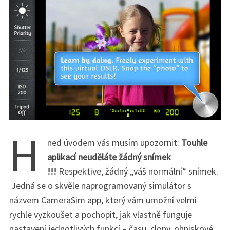
H
ned úvodem vás musím upozornit:
Touhle
aplikací neuděláte žádný snímek
!!!
Respektive, žádný „váš normální“ snímek.
Jedná se o skvěle naprogramovaný simulátor s
názvem CameraSim app, který vám umožní velmi
rychle vyzkoušet a pochopit, jak vlastně funguje
nastavení jednotlivých funkcí – času, clony, ohniskové