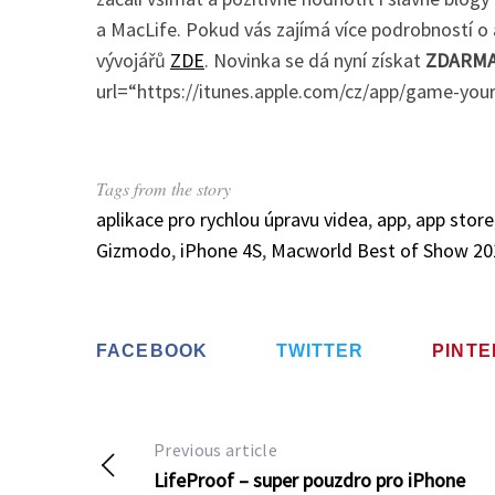
a MacLife. Pokud vás zajímá více podrobností o a
vývojářů
ZDE
. Novinka se dá nyní získat
ZDARM
url=“https://itunes.apple.com/cz/app/game-y
Tags from the story
aplikace pro rychlou úpravu videa
,
app
,
app store
Gizmodo
,
iPhone 4S
,
Macworld Best of Show 20
FACEBOOK
TWITTER
PINT
Previous article
LifeProof – super pouzdro pro iPhone