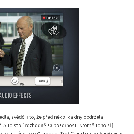
dla, svědčí i to, že před několika dny obdržela
 A to stojí rozhodně za pozornost. Kromě toho si ji
ogy a magazíny jako Gizmodo, TechCrunch nebo AppAdvice