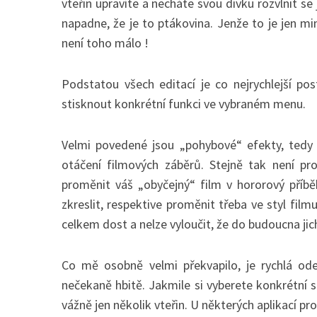
vteřin upravíte a necháte svou dívku rozvlnit se
napadne, že je to ptákovina. Jenže to je jen m
není toho málo !
S
Podstatou všech editací je co nejrychlejší po
e
stisknout konkrétní funkci ve vybraném menu.
a
r
c
Velmi povedené jsou „pohybové“ efekty, tedy z
h
otáčení filmových záběrů. Stejně tak není p
f
o
proměnit váš „obyčejný“ film v hororový příbě
r
zkreslit, respektive proměnit třeba ve styl film
:
celkem dost a nelze vyloučit, že do budoucna jich 
Co mě osobně velmi překvapilo, je rychlá ode
nečekaně hbitě. Jakmile si vyberete konkrétní se
vážně jen několik vteřin. U některých aplikací pr