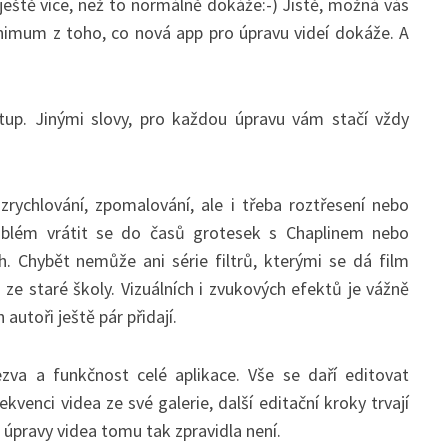
 ještě více, než to normálně dokáže:-) Jistě, možná vás
inimum z toho, co nová app pro úpravu videí dokáže. A
stup. Jinými slovy, pro každou úpravu vám stačí vždy
rychlování, zpomalování, ale i třeba roztřesení nebo
roblém vrátit se do časů grotesek s Chaplinem nebo
h. Chybět nemůže ani série filtrů, kterými se dá film
u ze staré školy. Vizuálních i zvukových efektů je vážně
autoři ještě pár přidají.
zva a funkčnost celé aplikace. Vše se daří editovat
kvenci videa ze své galerie, další editační kroky trvají
o úpravy videa tomu tak zpravidla není.