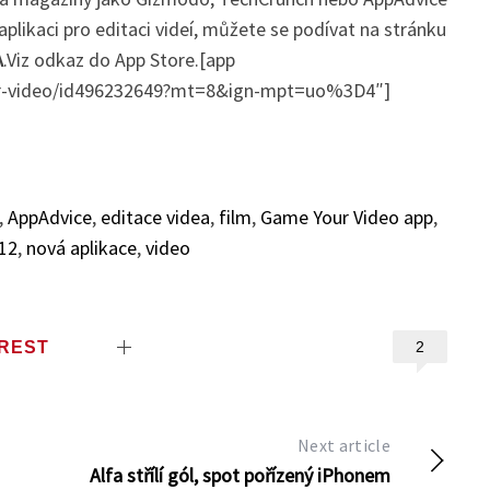
plikaci pro editaci videí, můžete se podívat na stránku
A
.Viz odkaz do App Store.[app
our-video/id496232649?mt=8&ign-mpt=uo%3D4″]
,
AppAdvice
,
editace videa
,
film
,
Game Your Video app
,
12
,
nová aplikace
,
video
EREST
2
Next article
Alfa střílí gól, spot pořízený iPhonem