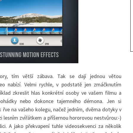
ory, tím větší zábava. Tak se dají jednou větou
eo nabízí. Velmi rychle, v podstatě jen zmáčknutím
říklad zkreslit hlas konkrétní osoby ve vašem filmu a
z pohádky nebo dokonce tajemného démona. Jen si
jak řve na vašeho kolegu, načež jedním, dvěma dotyky v
zi lesním zvířátkem a příšernou hororovou nestvůrou:-)
lici. A jako překvapení tuhle videosekvenci za několik