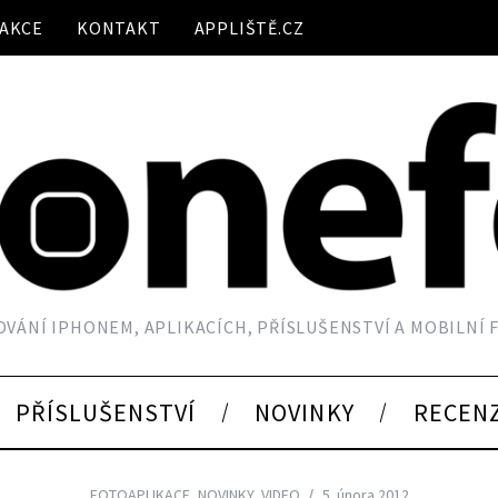
AKCE
KONTAKT
APPLIŠTĚ.CZ
VÁNÍ IPHONEM, APLIKACÍCH, PŘÍSLUŠENSTVÍ A MOBILNÍ
PŘÍSLUŠENSTVÍ
NOVINKY
RECEN
FOTOAPLIKACE
,
NOVINKY
,
VIDEO
5. února 2012