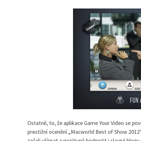
Ostatně, to, že aplikace Game Your Video se pove
prestižní ocenění „Macworld Best of Show 2012“.
začali všímat a pozitivně hodnotit i slavné bl