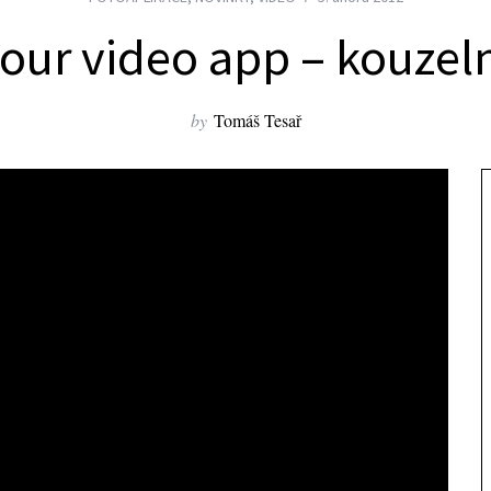
ur video app – kouzel
by
Tomáš Tesař