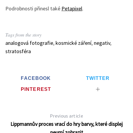
Podrobnosti přinesl také
Petapixel
.
Tags from the story
analogová fotografie
,
kosmické záření
,
negativ
,
stratosféra
FACEBOOK
TWITTER
PINTEREST
Previous article
Lippmannův proces vrací do hry barvy, které displej
neumí zobrazit