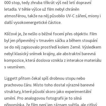
000 stop, tedy zhruba třikrát výš než letí dopravní
letadla. V téhle výšce už film nebyl chráněn
atmosférou, takže na něj působilo UV-C záření, miony i
S
další vysokoenergetické částice.
e
a
Klíčové je, že nešlo o běžné focení přes objektiv. Film
r
c
byl jen připevněný v tmavém sáčku a během stoupání
h
se do něj zapisovalo prostředí kolem Země. Výsledkem
f
nebyl klasický snímek krajiny, ale abstraktní barevná
o
kompozice, která doslova vznikla z interakce materiálu
r
:
s vesmírem.
Liggett přitom čekal spíš drobnou stopu nebo
prachovou čáru. Místo toho dostal výrazné barevné
struktury, které působí skoro jako experimentální
umění. Pro analogovou fotografii je to silná
připomínka, že film není jen záznam světla, ale citlivý