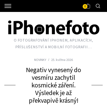
0
O FOTOGRAFOVÁNÍ IPHONEM, APLIKACÍCH,
PŘÍSLUŠENSTVÍ A MOBILNÍ FOTOGRAFII…
NOVINKY
25. května 2026
Negativ vynesený do
vesmíru zachytil
kosmické záření.
Výsledek je až
překvapivě krásný!