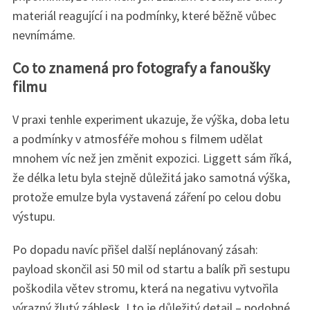
materiál reagující i na podmínky, které běžně vůbec
nevnímáme.
Co to znamená pro fotografy a fanoušky
filmu
V praxi tenhle experiment ukazuje, že výška, doba letu
a podmínky v atmosféře mohou s filmem udělat
mnohem víc než jen změnit expozici. Liggett sám říká,
že délka letu byla stejně důležitá jako samotná výška,
protože emulze byla vystavená záření po celou dobu
výstupu.
Po dopadu navíc přišel další neplánovaný zásah:
payload skončil asi 50 mil od startu a balík při sestupu
poškodila větev stromu, která na negativu vytvořila
výrazný žlutý záblesk. I to je důležitý detail – podobné