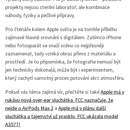
projekty nejsou sterilní laboratoř, ale kombinace
náhody, fyziky a pečlivé přípravy.
Pro čtenáře kolem Apple světa je na tomhle příběhu
zajímavé hlavně srovnání s digitálem. Zatímco iPhone
nebo fotoaparát se snaží scénu co nejpřesněji
zaznamenat, tady vzniká obraz přímo z materiálu a
prostředí. Je to připomínka, že fotografie nemusí být
jen technicky dokonalá; může být i experimentem,
který zachytí samotný proces putování skrz atmosféru.
Pokud vás téma zajímá víc, přečtěte si také
Apple má v
rukávu nová over‑ear sluchátka. FCC naznačuje, že
nejde o AirPods Max 2
a
Apple má v plánu další
sluchátka a tajemství už prasklo. FCC ukázala model
A3577!
.