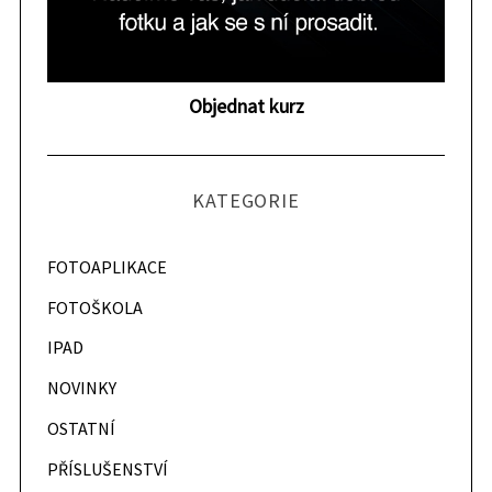
a
r
c
h
Objednat kurz
f
o
r
:
KATEGORIE
FOTOAPLIKACE
FOTOŠKOLA
IPAD
NOVINKY
OSTATNÍ
PŘÍSLUŠENSTVÍ