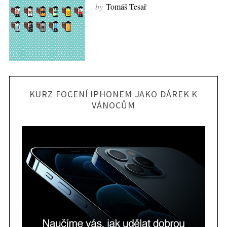
by
Tomáš Tesař
KURZ FOCENÍ IPHONEM JAKO DÁREK K
VÁNOCŮM
S
e