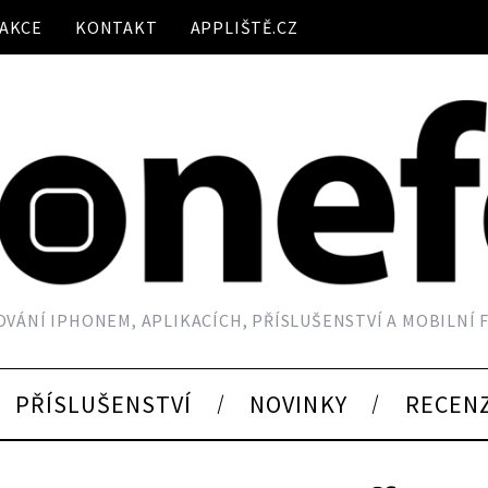
AKCE
KONTAKT
APPLIŠTĚ.CZ
VÁNÍ IPHONEM, APLIKACÍCH, PŘÍSLUŠENSTVÍ A MOBILNÍ
PŘÍSLUŠENSTVÍ
NOVINKY
RECEN