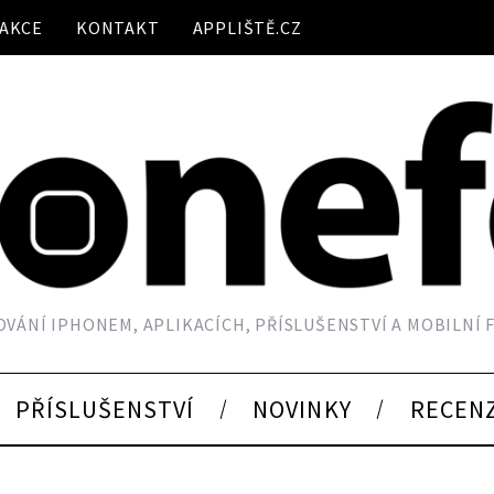
AKCE
KONTAKT
APPLIŠTĚ.CZ
VÁNÍ IPHONEM, APLIKACÍCH, PŘÍSLUŠENSTVÍ A MOBILNÍ
PŘÍSLUŠENSTVÍ
NOVINKY
RECEN