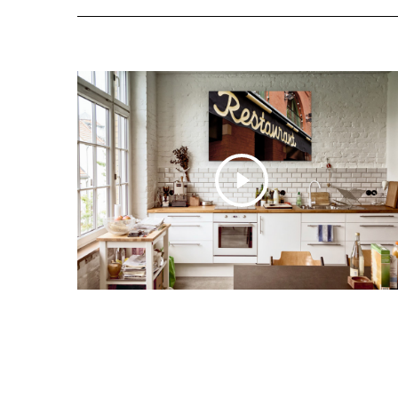
S
e
a
r
c
h
f