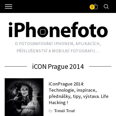
0
O FOTOGRAFOVÁNÍ IPHONEM, APLIKACÍCH,
PŘÍSLUŠENSTVÍ A MOBILNÍ FOTOGRAFII…
iCON Prague 2014
iConPrague 2014:
Technologie, inspirace,
přednášky, tipy, výstava. Life
Hacking !
by
Tomáš Tesař