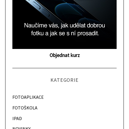
S
e
a
r
c
h
f
o
r
Objednat kurz
:
KATEGORIE
FOTOAPLIKACE
FOTOŠKOLA
IPAD
NOVINKY