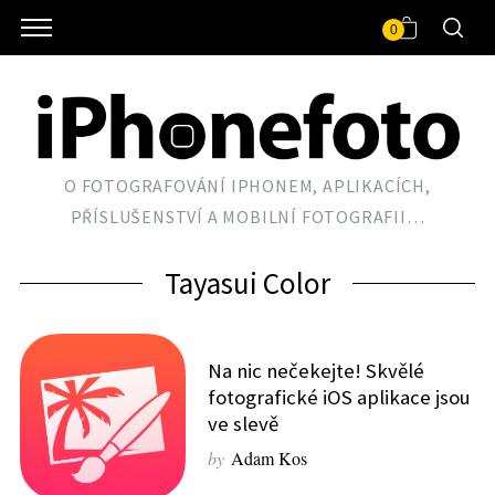
0
O FOTOGRAFOVÁNÍ IPHONEM, APLIKACÍCH,
PŘÍSLUŠENSTVÍ A MOBILNÍ FOTOGRAFII…
Tayasui Color
Na nic nečekejte! Skvělé
fotografické iOS aplikace jsou
ve slevě
by
Adam Kos