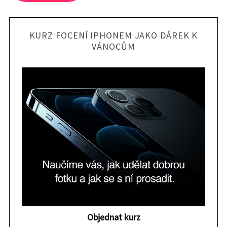
KURZ FOCENÍ IPHONEM JAKO DÁREK K
VÁNOCŮM
S
e
a
Objednat kurz
r