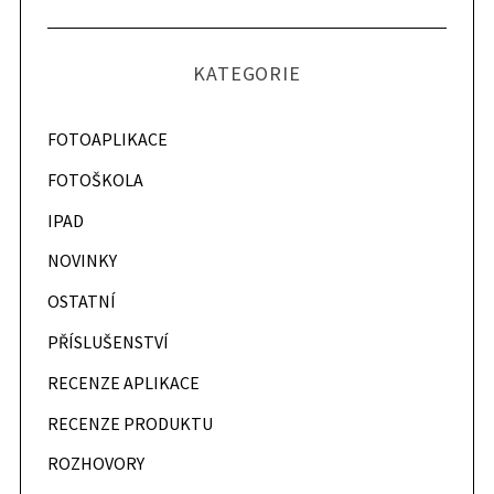
c
h
f
KATEGORIE
o
r
:
FOTOAPLIKACE
FOTOŠKOLA
IPAD
NOVINKY
OSTATNÍ
PŘÍSLUŠENSTVÍ
RECENZE APLIKACE
RECENZE PRODUKTU
ROZHOVORY