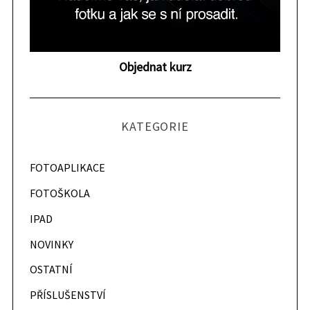
a
r
c
h
Objednat kurz
f
o
r
:
KATEGORIE
FOTOAPLIKACE
FOTOŠKOLA
IPAD
NOVINKY
OSTATNÍ
PŘÍSLUŠENSTVÍ