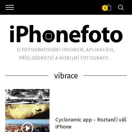
0
O FOTOGRAFOVÁNÍ IPHONEM, APLIKACÍCH,
PŘÍSLUŠENSTVÍ A MOBILNÍ FOTOGRAFII…
vibrace
Cycloramic app – Roztančí váš
iPhone