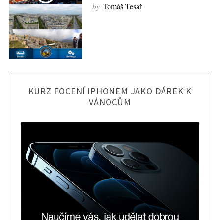
by
Tomáš Tesař
KURZ FOCENÍ IPHONEM JAKO DÁREK K
VÁNOCŮM
S
e