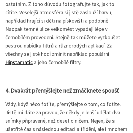
ostatním. Z toho důvodu fotografujte tak, jak to
cítíte. Veselejší atmosféra si jistě zaslouží barvu,
například hrající si děti na pískovišti a podobně.
Naopak temné ulice velkoměst vypadají lépe v
černobílém provedení. Stejně tak můžete vyzkoušet
pestrou nabídku filtrů a různorodých aplikací. Za
všechny se jistě hodí zmínit například populární
Hipstamatic
a jeho černobílé filtry.
4. Dvakrát přemýšlejte než zmáčknete spoušť
Vždy, když něco fotíte, přemýšlejte o tom, co fotíte.
Jistě mi dáte za pravdu, že někdy je lepší udělat dva
snímky připravené, než deset o ničem. Nejen, že si
ušetřítě čas s následnou editaci a třídění, ale i mnohem