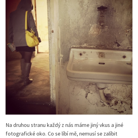
h
f
o
r
:
Na druhou stranu každý z nás máme jiný vkus a jiné
fotografické oko. Co se líbí mě, nemusí se zalíbit