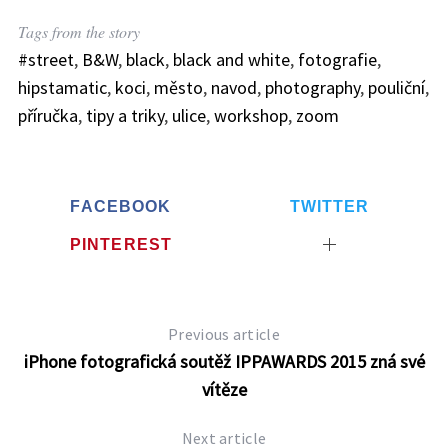
Tags from the story
#street
,
B&W
,
black
,
black and white
,
fotografie
,
hipstamatic
,
koci
,
město
,
navod
,
photography
,
pouliční
,
příručka
,
tipy a triky
,
ulice
,
workshop
,
zoom
FACEBOOK
TWITTER
PINTEREST
Previous article
iPhone fotografická soutěž IPPAWARDS 2015 zná své
vítěze
Next article