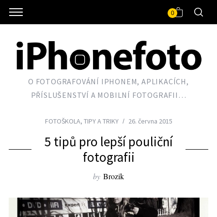
0
O FOTOGRAFOVÁNÍ IPHONEM, APLIKACÍCH,
PŘÍSLUŠENSTVÍ A MOBILNÍ FOTOGRAFII…
FOTOŠKOLA
,
TIPY A TRIKY
26. června 2015
5 tipů pro lepší pouliční
fotografii
by
Brozik