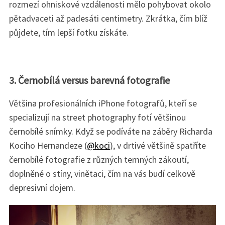
rozmezí ohniskové vzdálenosti mělo pohybovat okolo
pětadvaceti až padesáti centimetry. Zkrátka, čím blíž
půjdete, tím lepší fotku získáte.
3. Černobílá versus barevná fotografie
Většina profesionálních iPhone fotografů, kteří se
specializují na street photography fotí většinou
černobílé snímky. Když se podíváte na záběry Richarda
Kociho Hernandeze (
@koci
), v drtivé většině spatříte
černobílé fotografie z různých temných zákoutí,
doplněné o stíny, vinětaci, čím na vás budí celkově
S
e
depresivní dojem.
a
r
c