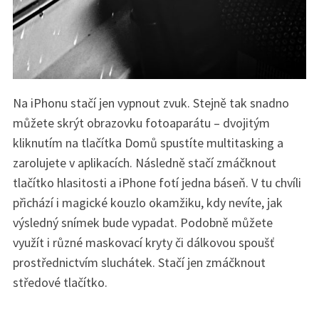
Na iPhonu stačí jen vypnout zvuk. Stejně tak snadno
můžete skrýt obrazovku fotoaparátu – dvojitým
kliknutím na tlačítka Domů spustíte multitasking a
zarolujete v aplikacích. Následně stačí zmáčknout
tlačítko hlasitosti a iPhone fotí jedna báseň. V tu chvíli
přichází i magické kouzlo okamžiku, kdy nevíte, jak
výsledný snímek bude vypadat. Podobně můžete
využít i různé maskovací kryty či dálkovou spoušť
prostřednictvím sluchátek. Stačí jen zmáčknout
středové tlačítko.