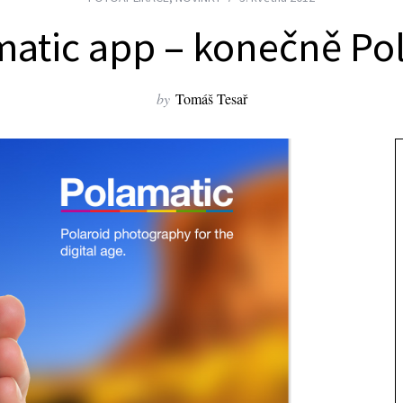
atic app – konečně Po
by
Tomáš Tesař