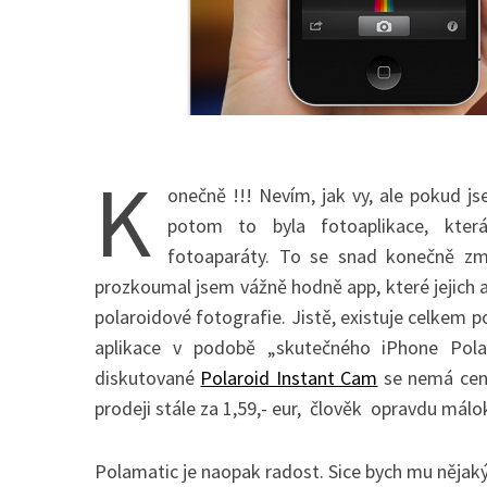
K
onečně !!! Nevím, jak vy, ale pokud j
potom to byla fotoaplikace, kter
fotoaparáty. To se snad konečně z
prozkoumal jsem vážně hodně app, které jejich 
polaroidové fotografie. Jistě, existuje celkem
aplikace v podobě „skutečného iPhone Pol
diskutované
Polaroid Instant Cam
se nemá cenu
prodeji stále za 1,59,- eur, člověk opravdu málok
Polamatic je naopak radost. Sice bych mu nějak