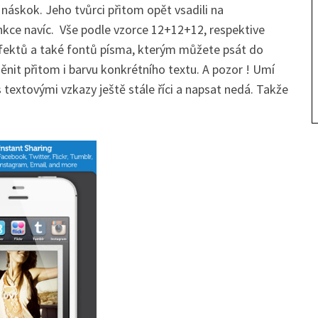
áskok. Jeho tvůrci přitom opět vsadili na
kce navíc. Vše podle vzorce 12+12+12, respektive
efektů a také fontů písma, kterým můžete psát do
ěnit přitom i barvu konkrétního textu. A pozor ! Umí
s textovými vzkazy ještě stále říci a napsat nedá. Takže