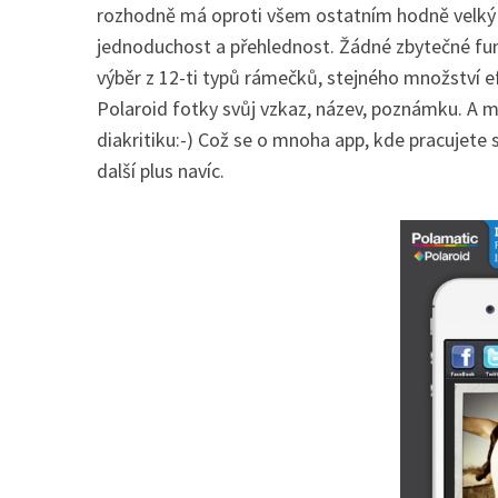
rozhodně má oproti všem ostatním hodně velký n
jednoduchost a přehlednost. Žádné zbytečné fun
výběr z 12-ti typů rámečků, stejného množství 
Polaroid fotky svůj vzkaz, název, poznámku. A m
diakritiku:-) Což se o mnoha app, kde pracujete 
další plus navíc.
S
e
a