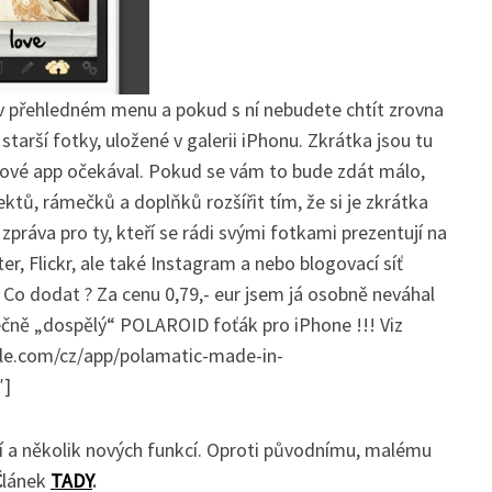
 v přehledném menu a pokud s ní nebudete chtít zrovna
 starší fotky, uložené v galerii iPhonu. Zkrátka jsou tu
kové app očekával. Pokud se vám to bude zdát málo,
ektů, rámečků a doplňků rozšířit tím, že si je zkrátka
 zpráva pro ty, kteří se rádi svými fotkami prezentují na
ter, Flickr, ale také Instagram a nebo blogovací síť
Co dodat ? Za cenu 0,79,- eur jsem já osobně neváhal
nečně „dospělý“ POLAROID foťák pro iPhone !!! Viz
ple.com/cz/app/polamatic-made-in-
″]
ní a několik nových funkcí. Oproti původnímu, malému
Č
lánek
TADY
.