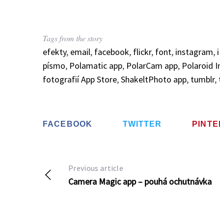
Tags from the story
efekty
,
email
,
facebook
,
flickr
,
font
,
instagram
,
písmo
,
Polamatic app
,
PolarCam app
,
Polaroid 
fotografií App Store
,
ShakeltPhoto app
,
tumblr
,
FACEBOOK
TWITTER
PINT
Previous article
Camera Magic app – pouhá ochutnávka