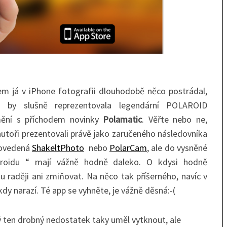
sem já v iPhone fotografii dlouhodobě něco postrádal,
á by slušně reprezentovala legendární POLAROID
mění s příchodem novinky
Polamatic
. Věřte nebo ne,
autoři prezentovali právě jako zaručeného následovníka
 povedená
ShakeltPhoto
nebo
PolarCam
, ale do vysněné
aroidu “ mají vážně hodně daleko. O kdysi hodně
 raději ani zmiňovat. Na něco tak příšerného, navíc v
dy narazí. Té app se vyhněte, je vážně děsná:-(
ý ten drobný nedostatek taky uměl vytknout, ale