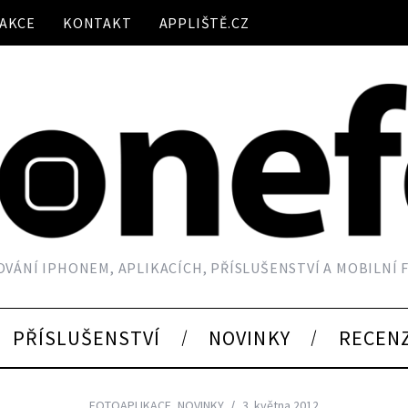
AKCE
KONTAKT
APPLIŠTĚ.CZ
VÁNÍ IPHONEM, APLIKACÍCH, PŘÍSLUŠENSTVÍ A MOBILNÍ
PŘÍSLUŠENSTVÍ
NOVINKY
RECEN
FOTOAPLIKACE
,
NOVINKY
3. května 2012