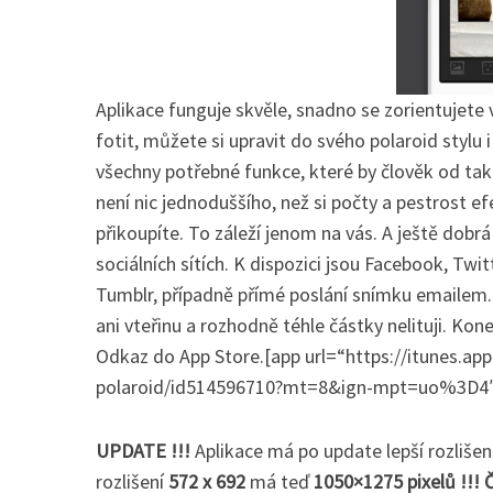
r
c
h
f
Aplikace funguje skvěle, snadno se zorientujete
o
fotit, můžete si upravit do svého polaroid stylu i
r
všechny potřebné funkce, které by člověk od ta
:
není nic jednoduššího, než si počty a pestrost ef
přikoupíte. To záleží jenom na vás. A ještě dobrá
sociálních sítích. K dispozici jsou Facebook, Twit
Tumblr, případně přímé poslání snímku emailem. 
ani vteřinu a rozhodně téhle částky nelituji. Ko
Odkaz do App Store.[app url=“https://itunes.ap
polaroid/id514596710?mt=8&ign-mpt=uo%3D4
UPDATE !!!
Aplikace má po update lepší rozliše
rozlišení
572 x 692
má teď
1050×1275 pixelů !!! 