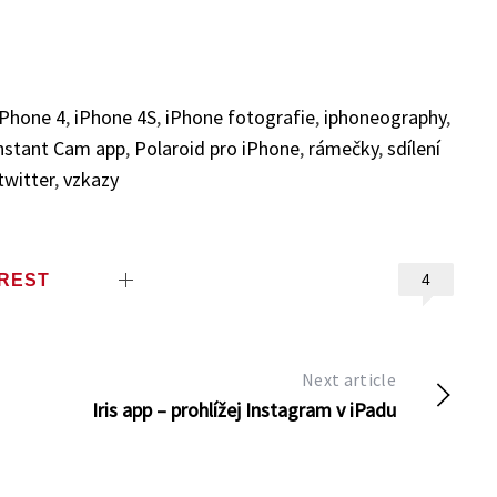
iPhone 4
,
iPhone 4S
,
iPhone fotografie
,
iphoneography
,
Instant Cam app
,
Polaroid pro iPhone
,
rámečky
,
sdílení
twitter
,
vzkazy
EREST
4
Next article
Iris app – prohlížej Instagram v iPadu