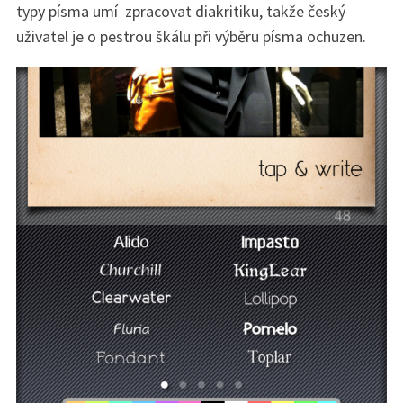
typy písma umí zpracovat diakritiku, takže český
uživatel je o pestrou škálu při výběru písma ochuzen.