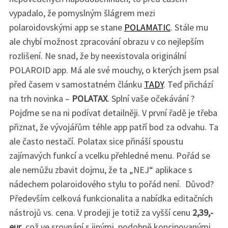
vypadalo, že pomyslným šlágrem mezi
polaroidovskými app se stane
POLAMATIC
. Stále mu
ale chybí možnost zpracování obrazu v co nejlepším
rozlišení. Ne snad, že by neexistovala originální
POLAROID app. Má ale své mouchy, o kterých jsem psal
před časem v samostatném článku
TADY
. Teď přichází
na trh novinka –
POLATAX
. Splní vaše očekávání ?
Pojďme se na ni podívat detailněji. V první řadě je třeba
přiznat, že vývojářům téhle app patří bod za odvahu. Ta
ale často nestačí. Polatax sice přináší spoustu
zajímavých funkcí a vcelku přehledné menu. Pořád se
ale nemůžu zbavit dojmu, že ta „NEJ“ aplikace s
nádechem polaroidového stylu to pořád není. Důvod?
Především celková funkcionalita a nabídka editačních
nástrojů vs. cena. V prodeji je totiž za vyšší cenu
2,39,-
eur
, což ve srovnání s jinými, podobně koncipovanými