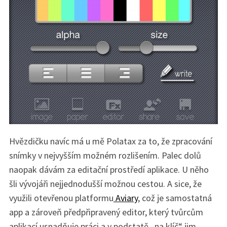
Hvězdičku navíc má u mě Polatax za to, že zpracování
snímky v nejvyšším možném rozlišením. Palec dolů
naopak dávám za editační prostředí aplikace. U něho
šli vývojáři nejjednodušší možnou cestou. A sice, že
S
využili otevřenou platformu
Aviary
, což je samostatná
e
app a zároveň předpřipravený editor, který tvůrcům
a
r
aplikací usnadňuje práci a v podstatě „na klíč“ jim