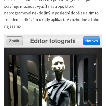
c
servíruje možnost využít nástroje, které
h
naprogramoval někdo jiný. V poslední době se s tímto
f
trendem setkávám u řady aplikací. A rozhodně z toho
o
r
nejásám:-(
: