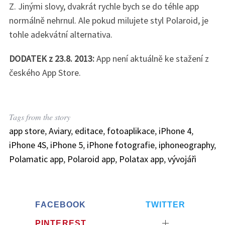
Z. Jinými slovy, dvakrát rychle bych se do téhle app
normálně nehrnul. Ale pokud milujete styl Polaroid, je
tohle adekvátní alternativa.
DODATEK z 23.8. 2013:
App není aktuálně ke stažení z
českého App Store.
Tags from the story
app store
,
Aviary
,
editace
,
fotoaplikace
,
iPhone 4
,
iPhone 4S
,
iPhone 5
,
iPhone fotografie
,
iphoneography
,
Polamatic app
,
Polaroid app
,
Polatax app
,
vývojáři
FACEBOOK
TWITTER
PINTEREST