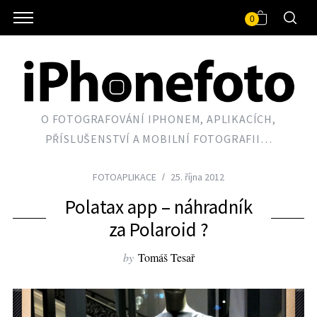
0
O FOTOGRAFOVÁNÍ IPHONEM, APLIKACÍCH,
PŘÍSLUŠENSTVÍ A MOBILNÍ FOTOGRAFII…
FOTOAPLIKACE
25. října 2012
Polatax app – náhradník
za Polaroid ?
by
Tomáš Tesař