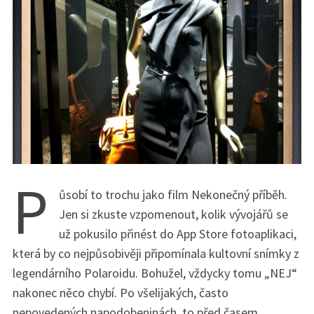
P
ůsobí to trochu jako film Nekonečný příběh.
Jen si zkuste vzpomenout, kolik vývojářů se
už pokusilo přinést do App Store fotoaplikaci,
která by co nejpůsobivěji připomínala kultovní snímky z
legendárního Polaroidu. Bohužel, vždycky tomu „NEJ“
nakonec něco chybí. Po všelijakých, často
nepovedených napodobeninách, to před časem