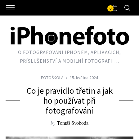
0
O FOTOGRAFOVÁNÍ IPHONEM, APLIKACÍCH,
PŘÍSLUŠENSTVÍ A MOBILNÍ FOTOGRAFII…
FOTOŠKOLA
15. května 2024
Co je pravidlo třetin a jak
ho používat při
fotografování
by
Tomáš Svoboda