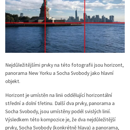
Nejdůležitějšími prvky na této fotografii jsou horizont,
panorama New Yorku a Socha Svobody jako hlavní
objekt.
Horizont je umístěn na linii oddělující horizontální
střední a dolní třetinu. Další dva prvky, panorama a
Socha Svobody, jsou umístěny podél svislých linií.
Výsledkem této kompozice je, že dva nejdůležitější
prvky, Socha Svobody (konkrétně hlava) a panorama,