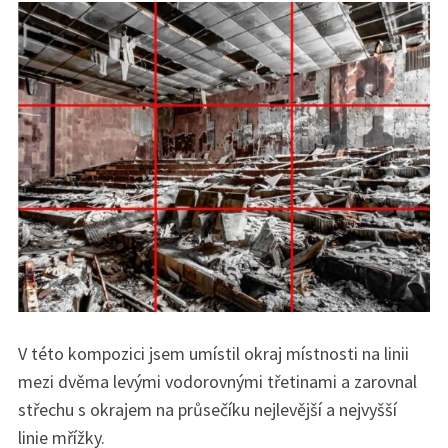
S
e
a
r
V této kompozici jsem umístil okraj místnosti na linii
c
mezi dvěma levými vodorovnými třetinami a zarovnal
h
f
střechu s okrajem na průsečíku nejlevější a nejvyšší
o
linie mřížky.
r