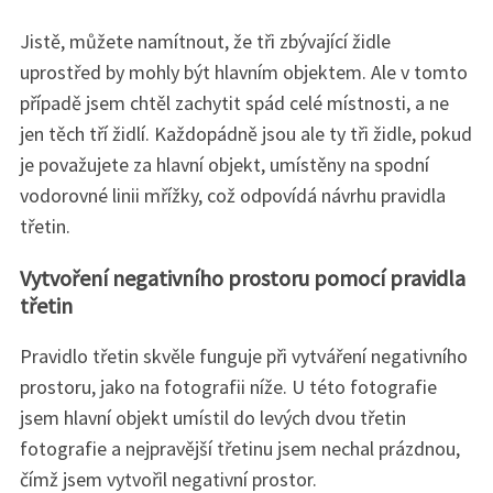
:
Jistě, můžete namítnout, že tři zbývající židle
uprostřed by mohly být hlavním objektem. Ale v tomto
případě jsem chtěl zachytit spád celé místnosti, a ne
jen těch tří židlí. Každopádně jsou ale ty tři židle, pokud
je považujete za hlavní objekt, umístěny na spodní
vodorovné linii mřížky, což odpovídá návrhu pravidla
třetin.
Vytvoření negativního prostoru pomocí pravidla
třetin
Pravidlo třetin skvěle funguje při vytváření negativního
prostoru, jako na fotografii níže. U této fotografie
jsem hlavní objekt umístil do levých dvou třetin
fotografie a nejpravější třetinu jsem nechal prázdnou,
čímž jsem vytvořil negativní prostor.