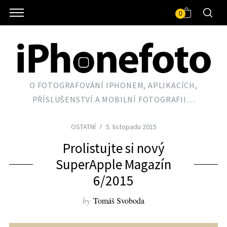
0
O FOTOGRAFOVÁNÍ IPHONEM, APLIKACÍCH,
PŘÍSLUŠENSTVÍ A MOBILNÍ FOTOGRAFII…
OSTATNÍ
5. listopadu 2015
Prolistujte si nový
SuperApple Magazín
6/2015
by
Tomáš Svoboda