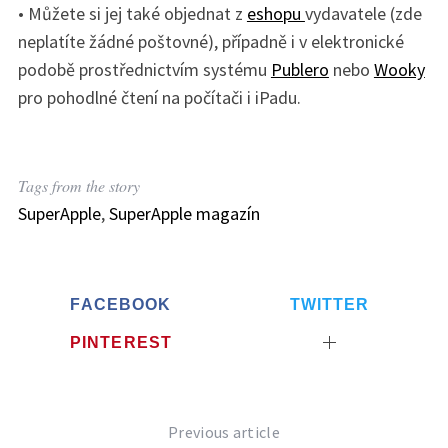
• Můžete si jej také objednat z
eshopu
vydavatele (zde
neplatíte žádné poštovné), případně i v elektronické
podobě prostřednictvím systému
Publero
nebo
Wooky
pro pohodlné čtení na počítači i iPadu.
Tags from the story
SuperApple
,
SuperApple magazín
FACEBOOK
TWITTER
PINTEREST
Previous article