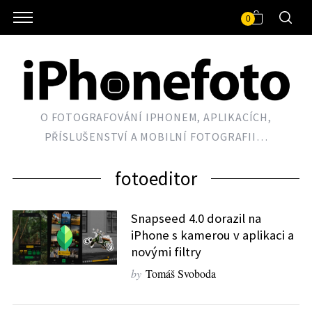
0
O FOTOGRAFOVÁNÍ IPHONEM, APLIKACÍCH,
PŘÍSLUŠENSTVÍ A MOBILNÍ FOTOGRAFII…
fotoeditor
Snapseed 4.0 dorazil na
iPhone s kamerou v aplikaci a
novými filtry
by
Tomáš Svoboda