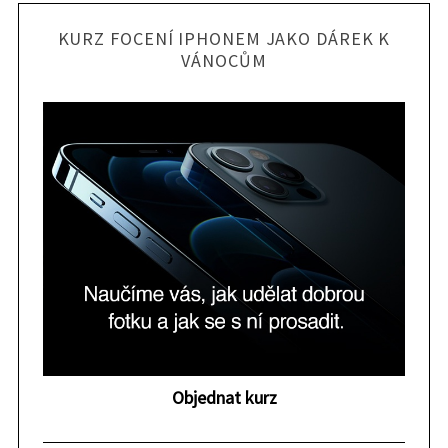
KURZ FOCENÍ IPHONEM JAKO DÁREK K
VÁNOCŮM
S
e
a
r
c
h
f
o
r
:
Objednat kurz