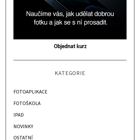
e
a
r
c
h
f
o
Objednat kurz
r
:
KATEGORIE
FOTOAPLIKACE
FOTOŠKOLA
IPAD
NOVINKY
OSTATNÍ