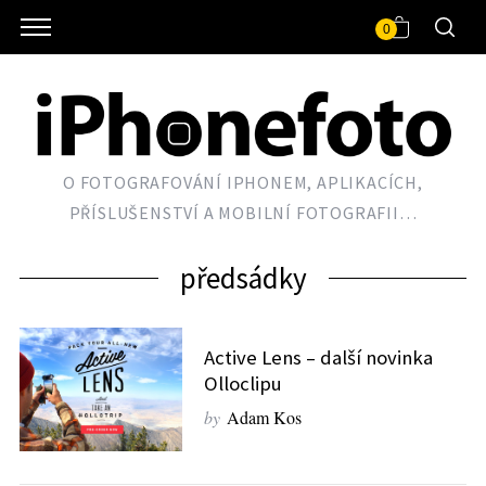
0
O FOTOGRAFOVÁNÍ IPHONEM, APLIKACÍCH,
PŘÍSLUŠENSTVÍ A MOBILNÍ FOTOGRAFII…
předsádky
Active Lens – další novinka
Olloclipu
by
Adam Kos