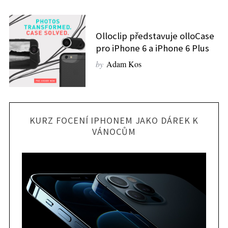
Olloclip představuje olloCase
pro iPhone 6 a iPhone 6 Plus
by
Adam Kos
KURZ FOCENÍ IPHONEM JAKO DÁREK K
VÁNOCŮM
S