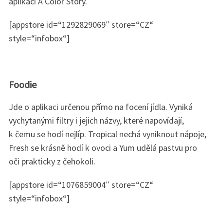
aplikaci A Color Story.
[appstore id=“1292829069″ store=“CZ“
style=“infobox“]
Foodie
Jde o aplikaci určenou přímo na focení jídla. Vyniká
vychytanými filtry i jejich názvy, které napovídají,
k čemu se hodí nejlíp. Tropical nechá vyniknout nápoje,
Fresh se krásně hodí k ovoci a Yum udělá pastvu pro
oči prakticky z čehokoli.
[appstore id=“1076859004″ store=“CZ“
style=“infobox“]