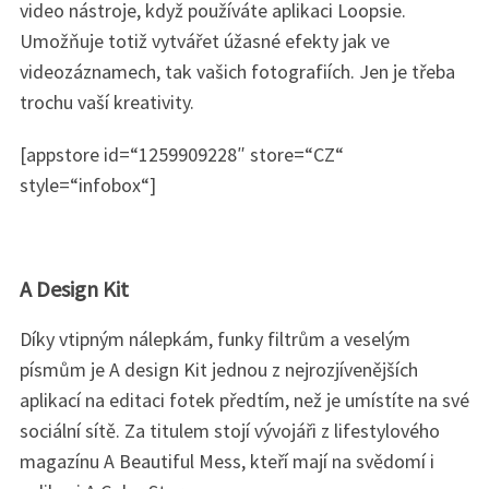
video nástroje, když používáte aplikaci Loopsie.
r
c
Umožňuje totiž vytvářet úžasné efekty jak ve
h
videozáznamech, tak vašich fotografiích. Jen je třeba
f
trochu vaší kreativity.
o
r
[appstore id=“1259909228″ store=“CZ“
:
style=“infobox“]
A Design Kit
Díky vtipným nálepkám, funky filtrům a veselým
písmům je A design Kit jednou z nejrozjívenějších
aplikací na editaci fotek předtím, než je umístíte na své
sociální sítě. Za titulem stojí vývojáři z lifestylového
magazínu A Beautiful Mess, kteří mají na svědomí i