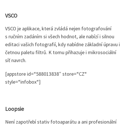
VSCO
VSCO je aplikace, která zvládá nejen fotografování
s ručním zadáním si všech hodnot, ale nabízí i silnou
editaci vašich fotografií, kdy nabídne základní úpravu i
četnou paletu filtrů. K tomu přihazuje i mikrosociální
síť navrch.
[appstore id=“588013838″ store=“CZ“
style=“infobox“]
Loopsie
S
e
Není zapotřebí stativ fotoaparátu a ani profesionální
a