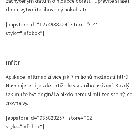
zachyceným datům o hloubce obrazu. Upravíte si ale i
clonu, vytvoříte libovolný bokeh atd.
[appstore id=“1274938524″ store=“CZ“
style=“infobox“]
Infltr
Aplikace Infltrnabízí více jak 7 milionů možností filtrů.
Navrhujete si je zde totiž dle vlastního uvážení. Každý
tak může být originál a nikdo nemusí mít ten stejný, co
zrovna vy.
[appstore id=“935623257″ store=“CZ“
style=“infobox“]