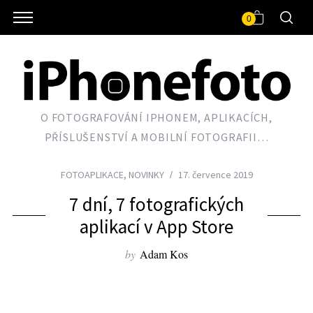
0
O FOTOGRAFOVÁNÍ IPHONEM, APLIKACÍCH,
PŘÍSLUŠENSTVÍ A MOBILNÍ FOTOGRAFII…
FOTOAPLIKACE
,
NOVINKY
17. července 2019
7 dní, 7 fotografických
aplikací v App Store
by
Adam Kos