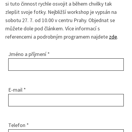
si tuto činnost rychle osvojit a během chvilky tak
zlepšit svoje fotky. Nejbližší workshop je vypsán na
sobotu 27. 7. od 10.00 v centru Prahy. Objednat se
můžete dole pod článkem. Více informací s
referencemi a podrobným programem najdete
zde
.
S
e
a
Jméno a příjmení *
r
c
h
f
o
E-mail *
r
:
Telefon *