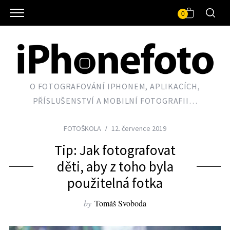
0
O FOTOGRAFOVÁNÍ IPHONEM, APLIKACÍCH,
PŘÍSLUŠENSTVÍ A MOBILNÍ FOTOGRAFII…
FOTOŠKOLA
12. července 2019
Tip: Jak fotografovat
děti, aby z toho byla
použitelná fotka
by
Tomáš Svoboda