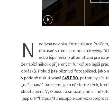
N
edávná novinka, fotoaplikace ProCam, 
dočasně v rámci promo akce vývojářů 
nebo lépe řečeno alternativou pro nati
že nabízí několik příjemných funkcí pro lepší pr
obrázků. Pokud jste příznivci fotoaplikací, jako 
v podobě diskutované
645 PRO
, potom by vás t
„našlapaná“ funkcemi, jako některé z těch, kte
skočte po ní. Vyzkoušet a smazat ji přeci můžete
[app url=“https://itunes.apple.com/cz/app/p
S