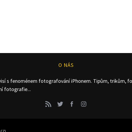
O NÁS
isí s fenoménem fotografování iPhonem. Tipům, trikům, fot
 fotografie...
.CZ
)