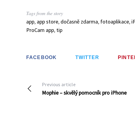
e
Tags from the story
a
r
app
,
app store
,
dočasně zdarma
,
fotoaplikace
,
i
c
ProCam app
,
tip
h
f
o
r
FACEBOOK
TWITTER
PINT
:
Previous article
Mophie – skvělý pomocník pro iPhone