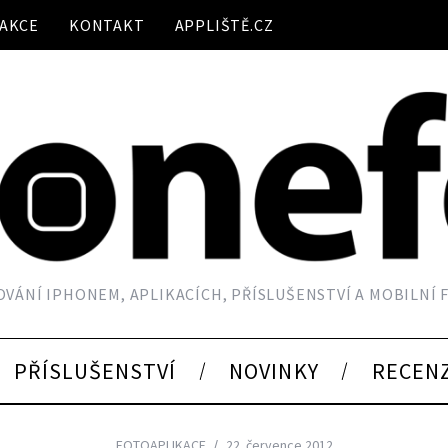
AKCE
KONTAKT
APPLIŠTĚ.CZ
VÁNÍ IPHONEM, APLIKACÍCH, PŘÍSLUŠENSTVÍ A MOBILNÍ
PŘÍSLUŠENSTVÍ
NOVINKY
RECEN
FOTOAPLIKACE
22. července 2012