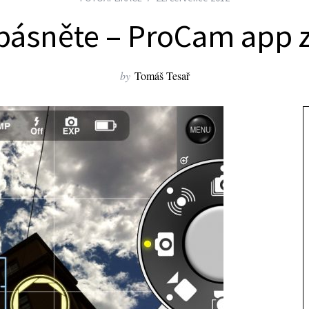
pásněte – ProCam app 
by
Tomáš Tesař