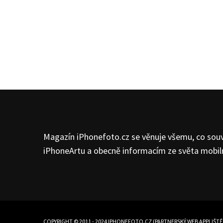
Magazín iPhonefoto.cz se věnuje všemu, co souv
iPhoneArtu a obecně informacím ze světa mobilní
COPYRIGHT © 2011 - 2024 IPHONEFOTO.CZ (PARTNERSKÝ WEB
APPLIŠTĚ