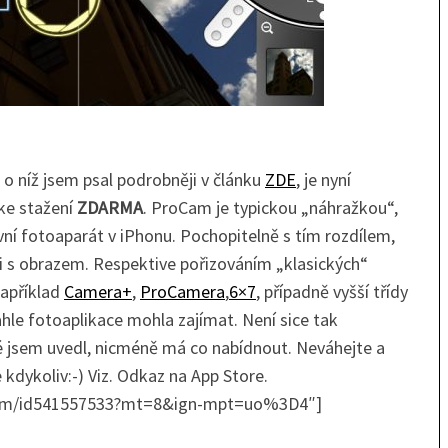
o níž jsem psal podrobněji v článku
ZDE
, je nyní
ke stažení
ZDARMA
. ProCam je typickou „náhražkou“,
vní fotoaparát v iPhonu. Pochopitelně s tím rozdílem,
áci s obrazem. Respektive pořizováním „klasických“
například
Camera+
,
ProCamera
,
6×7
, případně vyšší třídy
ahle fotoaplikace mohla zajímat. Není sice tak
ré jsem uvedl, nicméně má co nabídnout. Neváhejte a
 kdykoliv:-) Viz. Odkaz na App Store.
rocam/id541557533?mt=8&ign-mpt=uo%3D4″]