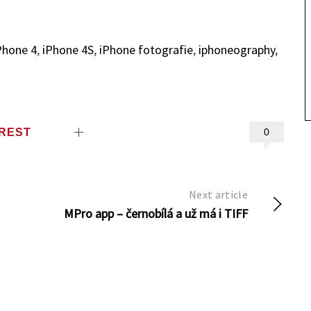
Phone 4
,
iPhone 4S
,
iPhone fotografie
,
iphoneography
,
EREST
0
Next article
MPro app – černobílá a už má i TIFF