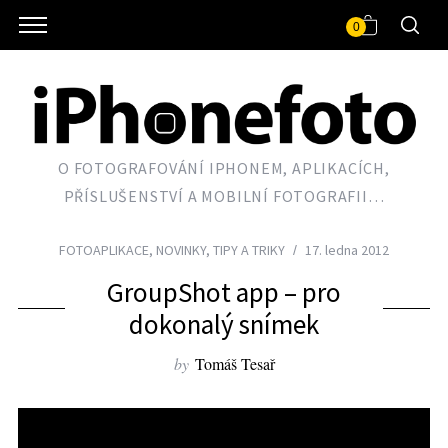
0
O FOTOGRAFOVÁNÍ IPHONEM, APLIKACÍCH,
PŘÍSLUŠENSTVÍ A MOBILNÍ FOTOGRAFII…
FOTOAPLIKACE
,
NOVINKY
,
TIPY A TRIKY
17. ledna 2012
GroupShot app – pro
dokonalý snímek
by
Tomáš Tesař