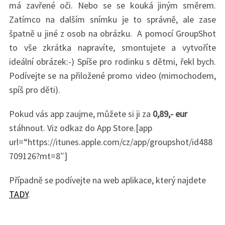
má zavřené oči. Nebo se se kouká jiným směrem.
Zatímco na dalším snímku je to správně, ale zase
špatně u jiné z osob na obrázku. A pomocí GroupShot
to vše zkrátka napravíte, smontujete a vytvoříte
ideální obrázek:-) Spíše pro rodinku s dětmi, řekl bych.
Podívejte se na přiložené promo video (mimochodem,
spíš pro děti).
Pokud vás app zaujme, můžete si ji za
0,89,- eur
stáhnout. Viz odkaz do App Store.[app
url=“https://itunes.apple.com/cz/app/groupshot/id488
709126?mt=8″]
Případně se podívejte na web aplikace, který najdete
TADY
.