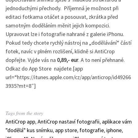
jednoduchými přechody. Příjemná je možnost při
editaci fotkama otáčet a posouvat, zkrátka před
samotným doděláním měnit jejich kompozici.
Upravovat lze i fotografie nahrané z galerie iPhonu.
Pokud tedy chcete rychlý nástroj na „dodělávání“ částí
fotek, navíc v plném rozlišení, klidně si AntiCrop
dopřejte. Vyjde vás na
0,89,- eur
. A to není přehnané.
Odkaz do App Store najdete.[app
url=“https://itunes.apple.com/cz/app/anticrop/id49266
3935?mt=8″]
Tags from the story
AntiCrop app
,
AntiCrop nastaví fotografii
,
aplikace vám
"dodělá" kus snímku
,
app store
,
fotografie
,
iphone
,