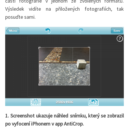
části fotografie v jednom ze zvolených formátů.
Výsledek vidíte na přiložených fotografiích, tak
posuďte sami.
1. Screenshot ukazuje náhled snímku, který se zobrazil
po vyfocení iPhonem v app AntiCrop.