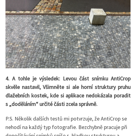
S
e
a
r
c
h
f
o
r
4. A tohle je výsledek: Levou část snímku AntiCrop
:
skvěle nastavil, Všimněte si ale horní struktury pruhu
dlažebních kostek, kde si aplikace nedokázala poradit
s „doděláním“ určité části zcela správně.
P.S. Několik dalších testů mi potvrzuje, že AntiCrop se
nehodí na každý typ fotografie. Bezchybně pracuje při
dopočítávání snímků spíše s hladkou strukturou a