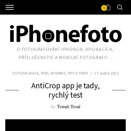
0
O FOTOGRAFOVÁNÍ IPHONEM, APLIKACÍCH,
PŘÍSLUŠENSTVÍ A MOBILNÍ FOTOGRAFII…
FOTOAPLIKACE
,
IPAD
,
NOVINKY
,
TIPY A TRIKY
17. ledna 2012
AntiCrop app je tady,
rychlý test
by
Tomáš Tesař