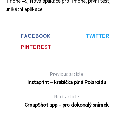
iPhone 4S
,
Nová aplikace pro iPhone
,
první test
,
unikátní aplikace
FACEBOOK
TWITTER
PINTEREST
Previous article
Instaprint – krabička plná Polaroidu
Next article
GroupShot app – pro dokonalý snímek