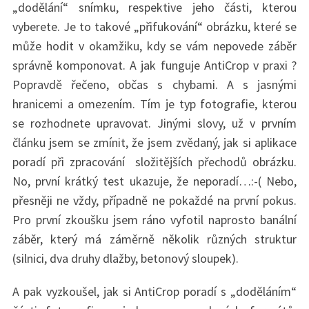
„dodělání“ snímku, respektive jeho části, kterou
vyberete. Je to takové „přifukování“ obrázku, které se
může hodit v okamžiku, kdy se vám nepovede záběr
správně komponovat. A jak funguje AntiCrop v praxi ?
Popravdě řečeno, občas s chybami. A s jasnými
hranicemi a omezením. Tím je typ fotografie, kterou
se rozhodnete upravovat. Jinými slovy, už v prvním
článku jsem se zmínit, že jsem zvědaný, jak si aplikace
poradí při zpracování složitějších přechodů obrázku.
No, první krátký test ukazuje, že neporadí…:-( Nebo,
přesněji ne vždy, případně ne pokaždé na první pokus.
Pro první zkoušku jsem ráno vyfotil naprosto banální
záběr, který má záměrně několik různých struktur
(silnici, dva druhy dlažby, betonový sloupek).
A pak vyzkoušel, jak si AntiCrop poradí s „doděláním“