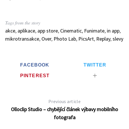
Tags from the story
akce
,
aplikace
,
app store
,
Cinematic
,
Funimate
,
in app
,
mikrotransakce
,
Over
,
Photo Lab
,
PicsArt
,
Replay
,
slevy
FACEBOOK
TWITTER
PINTEREST
Previous article
Olloclip Studio – chybějící článek výbavy mobilního
fotografa