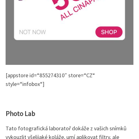
[appstore id=“855274310″ store=“CZ“
style=“infobox“]
Photo Lab
Tato fotografická laboratoř dokáže z vašich snímků
vykouzlit všelijaké koláže, umí aplikovat filtry, ale