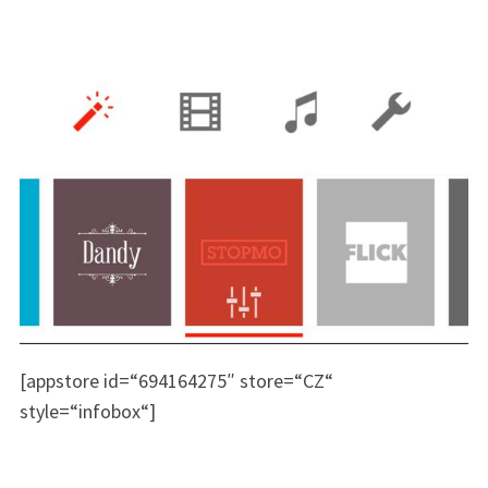
[appstore id=“694164275″ store=“CZ“
style=“infobox“]