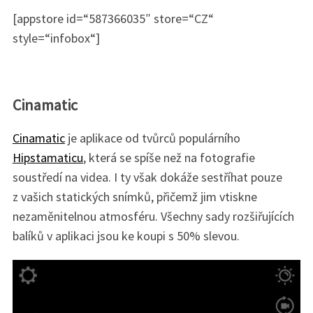
[appstore id=“587366035″ store=“CZ“
style=“infobox“]
Cinamatic
Cinamatic
je aplikace od tvůrců populárního
Hipstamaticu
, která se spíše než na fotografie
soustředí na videa. I ty však dokáže sestříhat pouze
z vašich statických snímků, přičemž jim vtiskne
nezaměnitelnou atmosféru. Všechny sady rozšiřujících
balíků v aplikaci jsou ke koupi s 50% slevou.
S