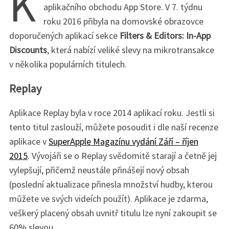
K
aplikačního obchodu App Store. V 7. týdnu
roku 2016 přibyla na domovské obrazovce
doporučených aplikací sekce
Filters & Editors: In-App
Discounts
, která nabízí veliké slevy na mikrotransakce
v několika populárních titulech.
Replay
Aplikace Replay byla v roce 2014 aplikací roku. Jestli si
tento titul zaslouží, můžete posoudit i dle naší recenze
aplikace v
SuperApple Magazínu vydání Září – říjen
2015
. Vývojáři se o Replay svědomitě starají a četně jej
vylepšují, přičemž neustále přinášejí nový obsah
(poslední aktualizace přinesla množství hudby, kterou
můžete ve svých videích použít). Aplikace je zdarma,
veškerý placený obsah uvnitř titulu lze nyní zakoupit se
60% slevou.