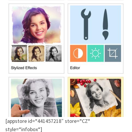
[appstore id=“441457218″ store=“CZ“
style=“infobox“]