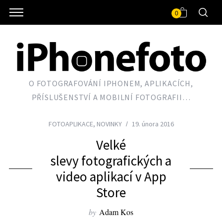
0
O FOTOGRAFOVÁNÍ IPHONEM, APLIKACÍCH,
PŘÍSLUŠENSTVÍ A MOBILNÍ FOTOGRAFII…
FOTOAPLIKACE
,
NOVINKY
19. února 2016
Velké
slevy fotografických a
video aplikací v App
Store
by
Adam Kos