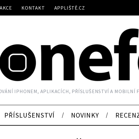
AKCE
KONTAKT
APPLIŠTĚ.CZ
VÁNÍ IPHONEM, APLIKACÍCH, PŘÍSLUŠENSTVÍ A MOBILNÍ
PŘÍSLUŠENSTVÍ
NOVINKY
RECEN