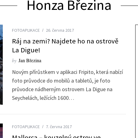
Honza Březina
FOTOAPLIKACE
26. června 2017
Ráj na zemi? Najdete ho na ostrově
La Digue!
by
Jan Březina
Novým přírůstkem v aplikaci Fripito, která nabízí
foto průvodce do mobilů a tabletů, je foto
průvodce nádherným ostrovem La Digue na
Seychelách, ležících 1600…
FOTOAPLIKACE
7. června 2017
Mallorca – kouzelný ostrov ve