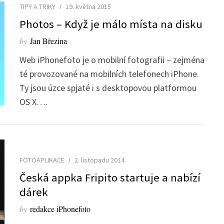
TIPY A TRIKY
19. května 2015
Photos – Když je málo místa na disku
by
Jan Březina
Web iPhonefoto je o mobilní fotografii – zejména
té provozované na mobilních telefonech iPhone.
Ty jsou úzce spjaté i s desktopovou platformou
OS X….
FOTOAPLIKACE
2. listopadu 2014
Česká appka Fripito startuje a nabízí
dárek
by
redakce iPhonefoto