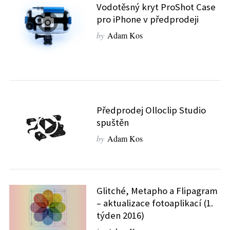
Vodotěsný kryt ProShot Case
pro iPhone v předprodeji
by
Adam Kos
S
e
Předprodej Olloclip Studio
a
r
spuštěn
c
by
Adam Kos
h
f
o
r
Glitché, Metapho a Flipagram
:
– aktualizace fotoaplikací (1.
týden 2016)