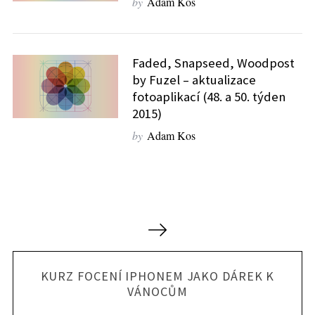
by
Adam Kos
Faded, Snapseed, Woodpost
by Fuzel – aktualizace
fotoaplikací (48. a 50. týden
2015)
by
Adam Kos
N
a
v
KURZ FOCENÍ IPHONEM JAKO DÁREK K
i
VÁNOCŮM
g