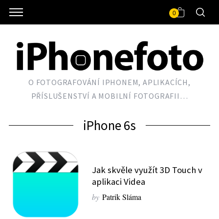
0
O FOTOGRAFOVÁNÍ IPHONEM, APLIKACÍCH,
PŘÍSLUŠENSTVÍ A MOBILNÍ FOTOGRAFII…
iPhone 6s
Jak skvěle využít 3D Touch v
aplikaci Videa
by
Patrik Sláma