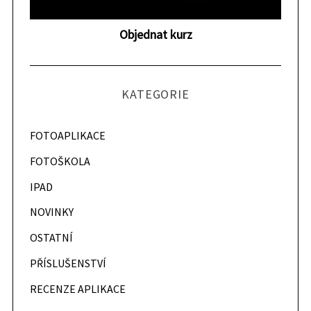
p
Objednat kurz
ě
v
k
KATEGORIE
y
FOTOAPLIKACE
FOTOŠKOLA
IPAD
NOVINKY
OSTATNÍ
PŘÍSLUŠENSTVÍ
RECENZE APLIKACE