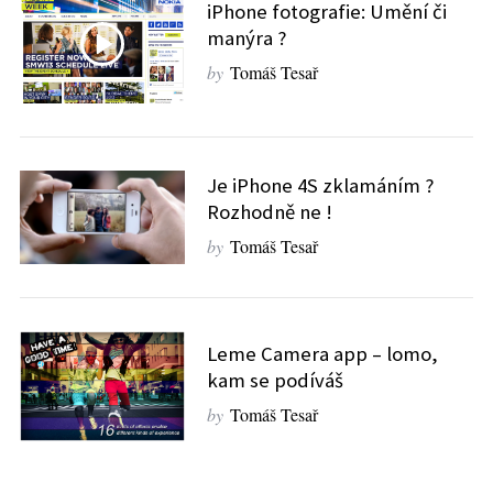
iPhone fotografie: Umění či
manýra ?
S
by
Tomáš Tesař
e
a
r
c
Je iPhone 4S zklamáním ?
h
Rozhodně ne !
f
o
by
Tomáš Tesař
r
:
Leme Camera app – lomo,
kam se podíváš
by
Tomáš Tesař