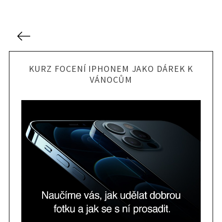
N
a
v
KURZ FOCENÍ IPHONEM JAKO DÁREK K
i
VÁNOCŮM
g
a
c
e
p
r
o
p
ř
í
s