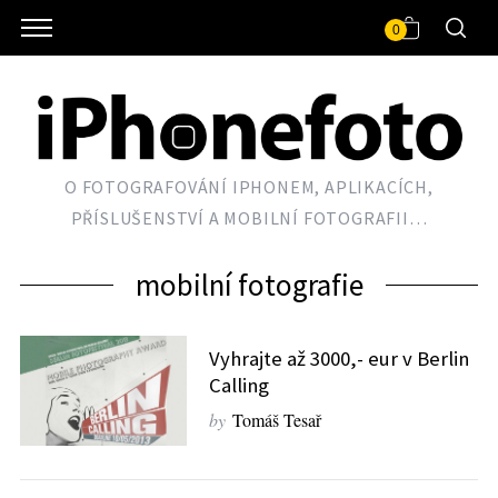
0
O FOTOGRAFOVÁNÍ IPHONEM, APLIKACÍCH,
PŘÍSLUŠENSTVÍ A MOBILNÍ FOTOGRAFII…
mobilní fotografie
Vyhrajte až 3000,- eur v Berlin
Calling
by
Tomáš Tesař