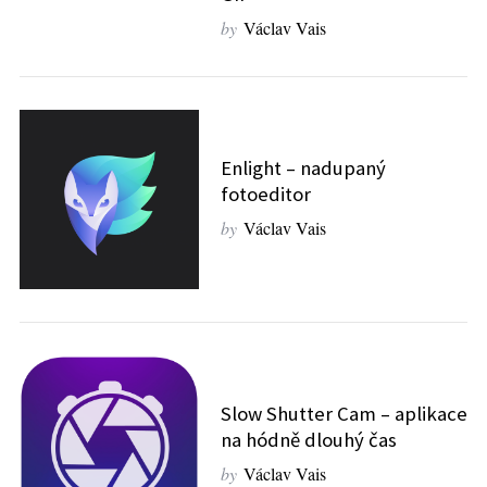
by
Václav Vais
Enlight – nadupaný
fotoeditor
by
Václav Vais
S
e
a
r
c
Slow Shutter Cam – aplikace
h
na hódně dlouhý čas
f
by
Václav Vais
o