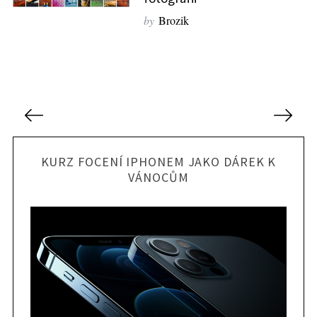
by
Brozik
N
a
v
KURZ FOCENÍ IPHONEM JAKO DÁREK K
i
VÁNOCŮM
g
a
c
e
p
r
o