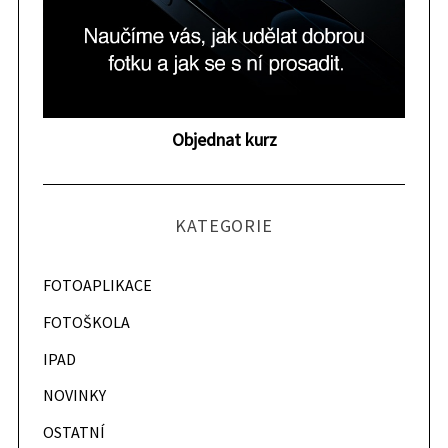
p
ř
í
s
p
Objednat kurz
ě
v
k
KATEGORIE
y
FOTOAPLIKACE
FOTOŠKOLA
IPAD
NOVINKY
OSTATNÍ