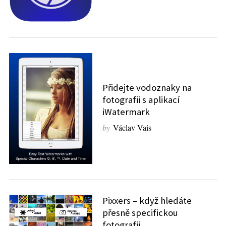
r
:
Přidejte vodoznaky na
fotografii s aplikací
iWatermark
by
Václav Vais
Pixxers – když hledáte
přesně specifickou
fotografii