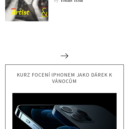
N
a
v
KURZ FOCENÍ IPHONEM JAKO DÁREK K
i
VÁNOCŮM
g
a
c
e
p
r