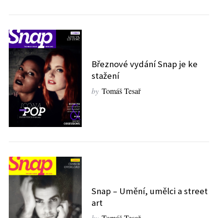
o
r
:
Březnové vydání Snap je ke
stažení
by
Tomáš Tesař
Snap – Umění, umělci a street
art
by
Tomáš Tesař