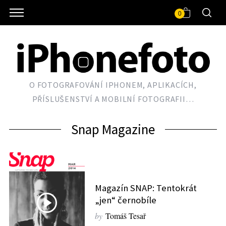
0
O FOTOGRAFOVÁNÍ IPHONEM, APLIKACÍCH,
PŘÍSLUŠENSTVÍ A MOBILNÍ FOTOGRAFII…
Snap Magazine
Magazín SNAP: Tentokrát
„jen“ černobíle
by
Tomáš Tesař