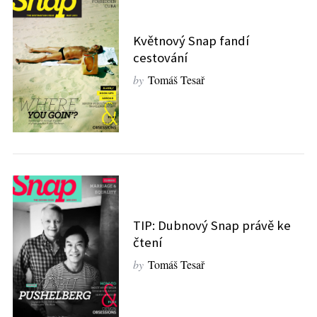
Květnový Snap fandí
cestování
by
Tomáš Tesař
S
TIP: Dubnový Snap právě ke
e
čtení
a
r
by
Tomáš Tesař
c
h
f