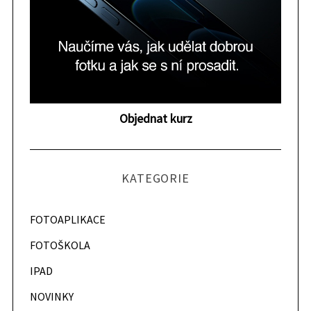
o
p
ř
í
s
p
Objednat kurz
ě
v
k
KATEGORIE
y
FOTOAPLIKACE
FOTOŠKOLA
IPAD
NOVINKY